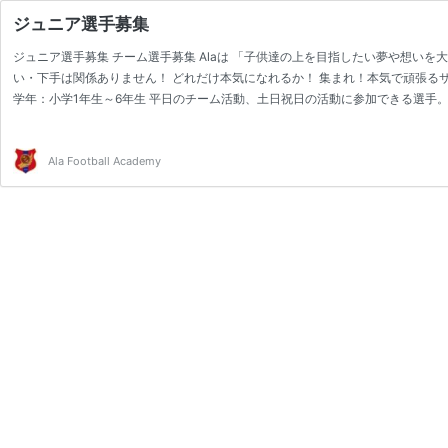
ジュニア選手募集
ジュニア選手募集 チーム選手募集 Alaは 「子供達の上を目指したい夢や想いを
い・下手は関係ありません！ どれだけ本気になれるか！ 集まれ！本気で頑張るサッカー少年 http
学年：小学1年生～6年生 平日のチーム活動、土日祝日の活動に参加できる選手
手登録をするため他チームとの掛け持ちはできません。 保護者の当番はありませ
は 【 埼玉県 】 宮代町、久…
Ala Football Academy