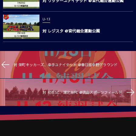
対 リッターユナイテッド @宮代総合運動公園
U-13
対 レジスタ @宮代総合運動公園
対 栄町キッカーズ、幸手ユナイテッド @春日部中野グラウンド
対 初石SC、湖北台FC @流山スポーツフィールド