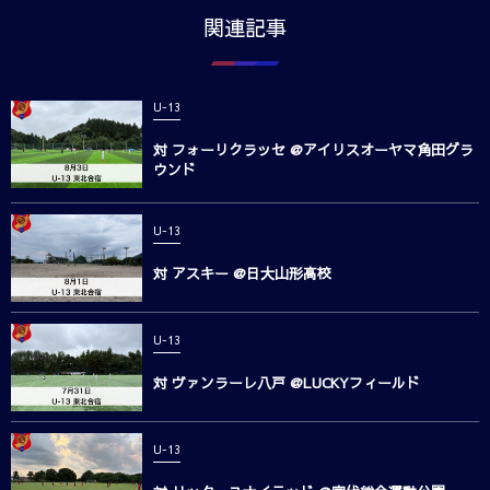
関連記事
U-13
対 フォーリクラッセ @アイリスオーヤマ角田グラ
ウンド
U-13
対 アスキー @日大山形高校
U-13
対 ヴァンラーレ八戸 @LUCKYフィールド
U-13