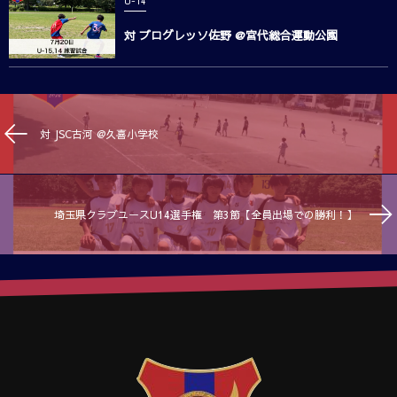
U-14
対 プログレッソ佐野 @宮代総合運動公園
対 JSC古河 @久喜小学校
埼玉県クラブユースU14選手権 第3節【全員出場での勝利！】