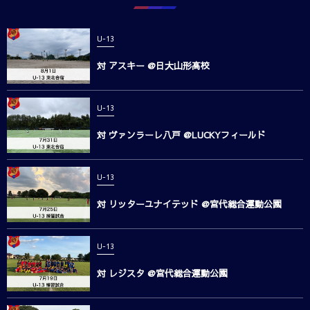
U-13
対 アスキー @日大山形高校
U-13
対 ヴァンラーレ八戸 @LUCKYフィールド
U-13
対 リッターユナイテッド @宮代総合運動公園
U-13
対 レジスタ @宮代総合運動公園