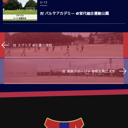
U-13
対 バルサアカデミー @宮代総合運動公園
対 スプリズ @久喜小学校
対 鴻巣ラホージャ @埼玉県立大学