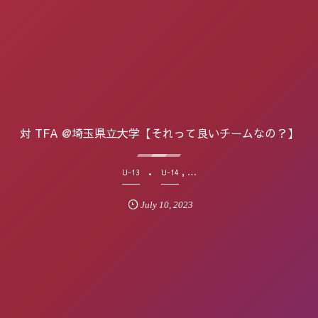
対 TFA @埼玉県立大学【それって良いチームなの？】
, …
U-13
U-14
July
10
,
2023