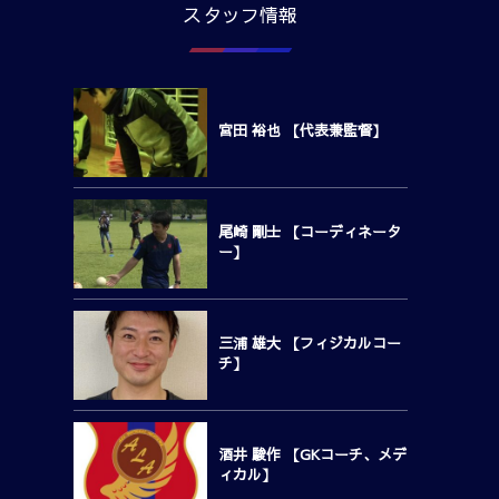
スタッフ情報
宮田 裕也 【代表兼監督】
尾崎 剛士 【コーディネータ
ー】
三浦 雄大 【フィジカルコー
チ】
酒井 駿作 【GKコーチ、メデ
ィカル】