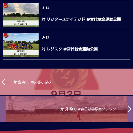
U-13
対 リッターユナイテッド @宮代総合運動公園
U-13
対 レジスタ @宮代総合運動公園
対 豊春SC @久喜小学校
対 見沼FC @春日部谷原西グラウンド