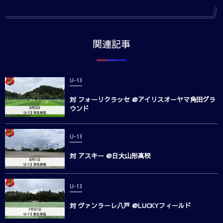
関連記事
U-13
対 フォーリクラッセ @アイリスオーヤマ角田グラ
ウンド
U-13
対 アスキー @日大山形高校
U-13
対 ヴァンラーレ八戸 @LUCKYフィールド