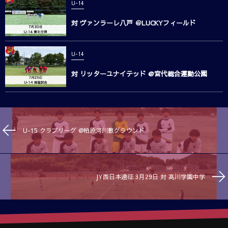
U-14
対 ヴァンラーレ八戸 ＠LUCKYフィールド
U-14
対 リッターユナイテッド @宮代総合運動公園
U-15 クラブリーグ @柏原河川敷グラウンド
JY西日本遠征 3月29日 対 高川学園中学