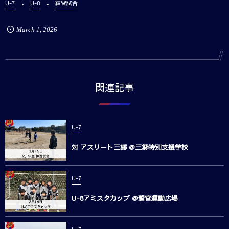
U-7
U-8
練習試合
March
1
,
2026
関連記事
U-7
対 アスリート三郷 @三郷特別支援学校
U-7
U-8アミスタカップ @鷲宮運動広場