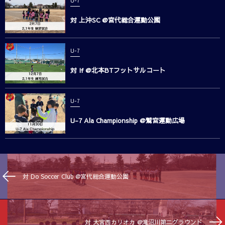
U-7
対 上沖SC @宮代総合運動公園
U-7
対 If @北本BTフットサルコート
U-7
U-7 Ala Championship @鷲宮運動広場
対 Do Soccer Club @宮代総合運動公園
対 大宮西カリオカ @滝沼川第二グラウンド