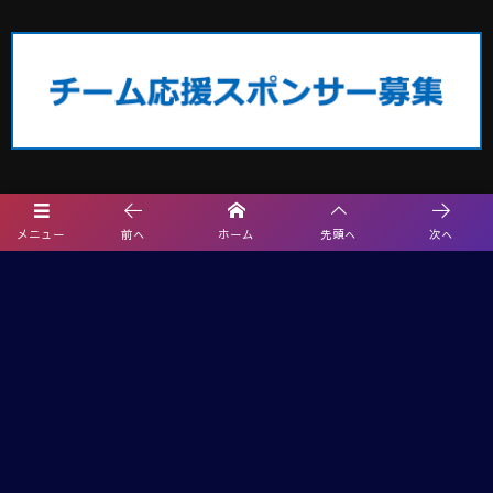
埼玉サッカー最新情報
メニュー
前へ
ホーム
先頭へ
次へ
速報！2026夏休みCHALLENGE CUP U-12＠群馬 7都県代表27チーム出
場、1次ラウンド8/8全結果掲載！2次ラウンド組合せ掲載、8/9開催！
2026年度 エネクルカップ第11回 埼玉県サッカー少年団U-10サッカー大
会 北部地区 9/5,6開催!組み合わせ掲載
【熊本県クラブユースサッカー連盟緊急支援のお願い】熊本県での地震
に伴う支援募金にご協力ください
【関東版】都道府県トレセンメンバー2026 随時更新！情報お待ちしてい