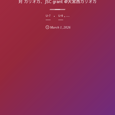
対 カリオカ、JSC grant @大宮西カリオカ
, …
U-7
U-8
March
1
,
2026