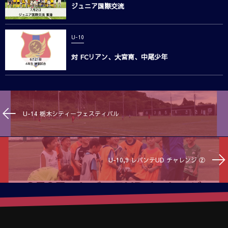
ジュニア国際交流
U-10
対 FCリアン、大宮南、中尾少年
U-14 栃木シティーフェスティバル
U-10,9 レバンテUD チャレンジ ②