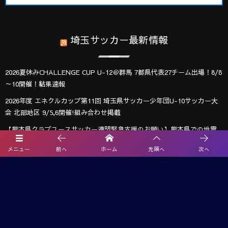
埼玉サッカー最新情報
2026夏休みCHALLENGE CUP U-12＠群馬 7都県代表27チーム出場！8/8
～10開催！結果速報
2026年度 エネクルカップ第11回 埼玉県サッカー少年団U-10サッカー大
会 北部地区 9/5,6開催!組み合わせ掲載
【熊本県クラブユースサッカー連盟緊急支援のお願い】熊本県での地震
に伴う支援募金にご協力ください
メニュー
前へ
ホーム
先頭へ
次へ
【関東版】都道府県トレセンメンバー2026 随時更新！情報お待ちしてい
ます！
武蔵コーポレーション杯 2026 U-11大会(埼玉) 1次リーグ 8/2までの判明
分結果掲載！情報ありがとうございます 引き続き次戦日程・未判明分
の結果情報募集
2026年度 第25回十文字学園杯 女子ジュニアサッカー招待大会（十文字カ