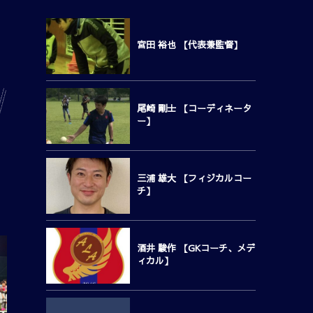
宮田 裕也 【代表兼監督】
尾崎 剛士 【コーディネータ
ー】
三浦 雄大 【フィジカルコー
チ】
酒井 駿作 【GKコーチ、メデ
ィカル】