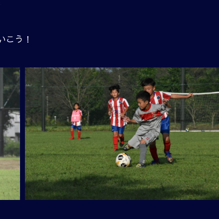
。
いこう！