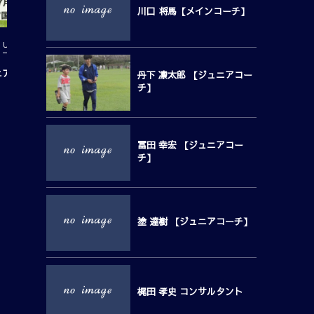
川口 将馬【メインコーチ】
U-10
U-10
ニア国際交流
対 FCリアン、大宮南、中尾少年
丹下 凛太郎 【ジュニアコー
チ】
冨田 幸宏 【ジュニアコー
チ】
塗 達樹 【ジュニアコーチ】
梶田 孝史 コンサルタント