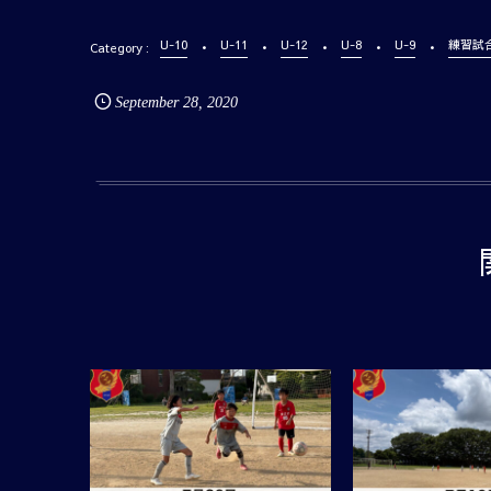
U-10
U-11
U-12
U-8
U-9
練習試
September
28
,
2020