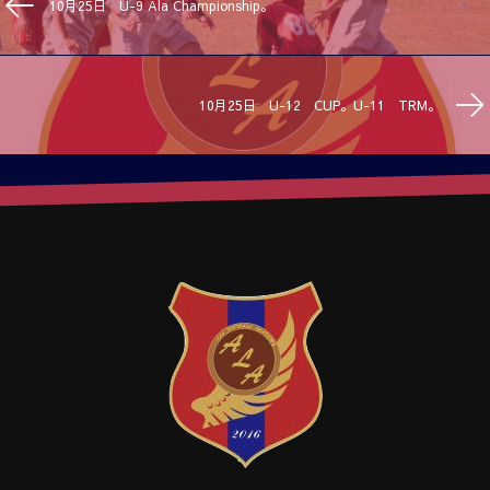
10月25日 U-9 Ala Championship。
10月25日 U-12 CUP。U-11 TRM。