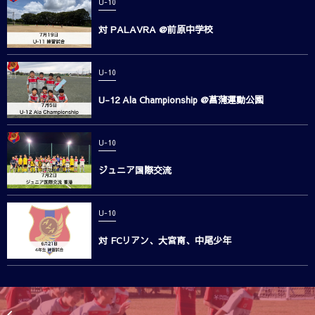
U-10
対 PALAVRA @前原中学校
U-10
U-12 Ala Championship @菖蒲運動公園
U-10
ジュニア国際交流
U-10
対 FCリアン、大宮南、中尾少年