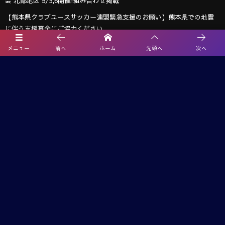
会 北部地区 9/5,6開催!組み合わせ掲載
【熊本県クラブユースサッカー連盟緊急支援のお願い】熊本県での地震
に伴う支援募金にご協力ください
【関東版】都道府県トレセンメンバー2026 随時更新！情報お待ちしてい
メニュー
前へ
ホーム
先頭へ
次へ
ます！
武蔵コーポレーション杯 2026 U-11大会(埼玉) 1次リーグ 8/2までの判明
分結果掲載！情報ありがとうございます 引き続き次戦日程・未判明分
の結果情報募集
2026年度 第25回十文字学園杯 女子ジュニアサッカー招待大会（十文字カ
ップ）埼玉 優勝は狭山女子FC！全結果掲載
2026年度 エネクルカップ 第11回 埼玉県スポーツ少年団U-10サッカー さ
いたま市北部地区 例年9月〜開催！組み合わせ＆大会情報募集
プライバシーポリシー
利用規約