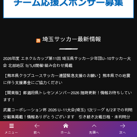
埼玉サッカー最新情報
2026年度 エネクルカップ第11回 埼玉県サッカー少年団U-10サッカー大
会 北部地区 9/5,6開催!組み合わせ掲載
【熊本県クラブユースサッカー連盟緊急支援のお願い】熊本県での地震
に伴う支援募金にご協力ください
【関東版】都道府県トレセンメンバー2026 随時更新！情報お待ちしてい
ます！
武蔵コーポレーション杯 2026 U-11大会(埼玉) 1次リーグ 8/2までの判明
分結果掲載！情報ありがとうございます 引き続き次戦日程・未判明分
の結果情報募集
メニュー
前へ
ホーム
先頭へ
次へ
速報！2026年度 第25回十文字学園杯 女子ジュニアサッカー招待大会（十