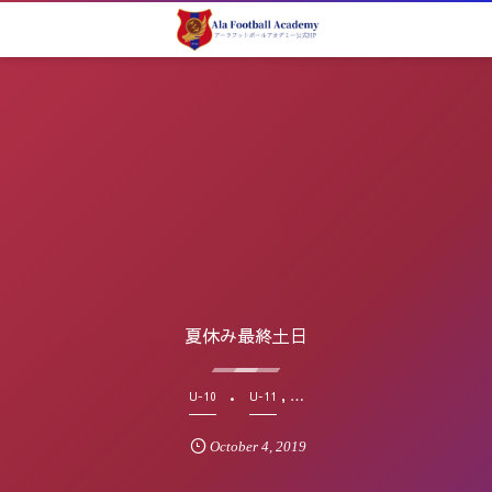
夏休み最終土日
, …
U-10
U-11
October
4
,
2019