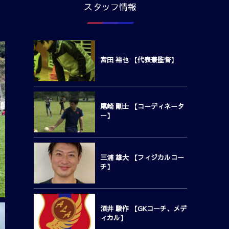
スタッフ情報
宮田 裕也 【代表兼監督】
尾崎 剛士 【コーディネータ
ー】
三浦 雄大 【フィジカルコー
チ】
酒井 駿作 【GKコーチ、メデ
ィカル】