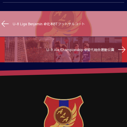
U-8 Liga Benjamin @北本BTフットサルコート
U-9 Ala Championship @宮代総合運動公園