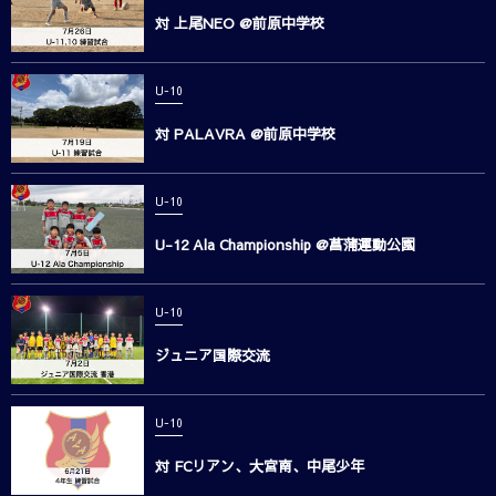
対 上尾NEO @前原中学校
U-10
対 PALAVRA @前原中学校
U-10
U-12 Ala Championship @菖蒲運動公園
U-10
ジュニア国際交流
U-10
対 FCリアン、大宮南、中尾少年