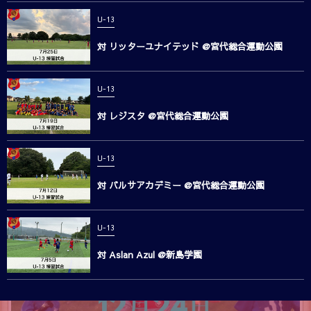
U-13
対 リッターユナイテッド @宮代総合運動公園
U-13
対 レジスタ @宮代総合運動公園
U-13
対 バルサアカデミー @宮代総合運動公園
U-13
対 Aslan Azul @新島学園