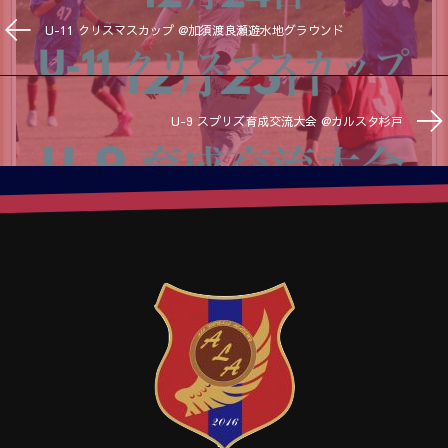
U-11 クリスマスカップ @加須渡良瀬遊水地グラウンド
U-9 スプリズ育成交流大会 @カルスタ杉戸