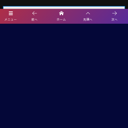
メニュー
前へ
ホーム
先頭へ
次へ
埼玉サッカー最新情報
2026年度 エネクルカップ第11回 埼玉県サッカー少年団U-10サッカー大
会 北部地区 9/5,6開催!組み合わせ掲載
【熊本県クラブユースサッカー連盟緊急支援のお願い】熊本県での地震
に伴う支援募金にご協力ください
【関東版】都道府県トレセンメンバー2026 随時更新！情報お待ちしてい
ます！
武蔵コーポレーション杯 2026 U-11大会(埼玉) 1次リーグ 8/2までの判明