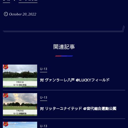
October
20
,
2022
関連記事
U-13
対 ヴァンラーレ八戸 @LUCKYフィールド
U-13
対 リッターユナイテッド @宮代総合運動公園
U-13