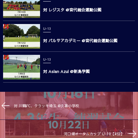
対 レジスタ @宮代総合運動公園
U-13
対 バルサアカデミー @宮代総合運動公園
U-13
対 Aslan Azul @新島学園
対 川鶴FC、クラッキ埼玉 @久喜小学校
河口湖オータムカップ U-10【4位】