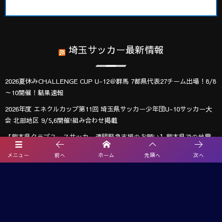
埼玉サッカー最新情報
2026夏休みCHALLENGE CUP U-12＠群馬 7都県代表27チーム出場！8/8
～10開催！結果速報
2026年度 エネクルカップ第11回 埼玉県サッカー少年団U-10サッカー大
会 北部地区 9/5,6開催!組み合わせ掲載
【熊本県クラブユースサッカー連盟緊急支援のお願い】熊本県での地震
に伴う支援募金にご協力ください
メニュー
前へ
ホーム
先頭へ
次へ
【関東版】都道府県トレセンメンバー2026 随時更新！情報お待ちしてい
ます！
武蔵コーポレーション杯 2026 U-11大会(埼玉) 1次リーグ 8/2までの判明
分結果掲載！情報ありがとうございます 引き続き次戦日程・未判明分
の結果情報募集