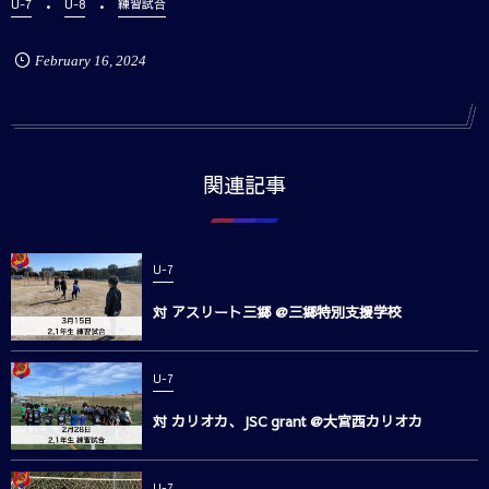
U-7
U-8
練習試合
February
16
,
2024
関連記事
U-7
対 アスリート三郷 @三郷特別支援学校
U-7
対 カリオカ、JSC grant @大宮西カリオカ
U-7