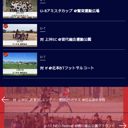
U-8アミスタカップ @鷲宮運動広場
U-7
対 上沖SC @宮代総合運動公園
U-7
対 If @北本BTフットサルコート
対 上沖SC,武里SC,エンデバー野田,ペガサス @旧谷原中学校
U-11 NEO Festival @桶川城山公園グラウンド