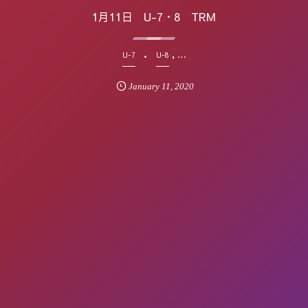
1月11日 U-7・8 TRM
, …
U-7
U-8
January
11
,
2020