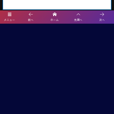
メニュー
前へ
ホーム
先頭へ
次へ
埼玉サッカー最新情報
2026夏休みCHALLENGE CUP U-12＠群馬 7都県代表27チーム出場！8/8
～10開催！結果速報
2026年度 エネクルカップ第11回 埼玉県サッカー少年団U-10サッカー大
会 北部地区 9/5,6開催!組み合わせ掲載
【熊本県クラブユースサッカー連盟緊急支援のお願い】熊本県での地震
に伴う支援募金にご協力ください
【関東版】都道府県トレセンメンバー2026 随時更新！情報お待ちしてい
ます！
武蔵コーポレーション杯 2026 U-11大会(埼玉) 1次リーグ 8/2までの判明
分結果掲載！情報ありがとうございます 引き続き次戦日程・未判明分
の結果情報募集