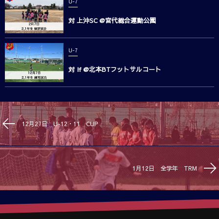
U-7
対 上沖SC @宮代総合運動公園
U-7
対 If @北本BTフットサルコート
12月27日 U-12・11 CUP
1月12日 全学年 TRM