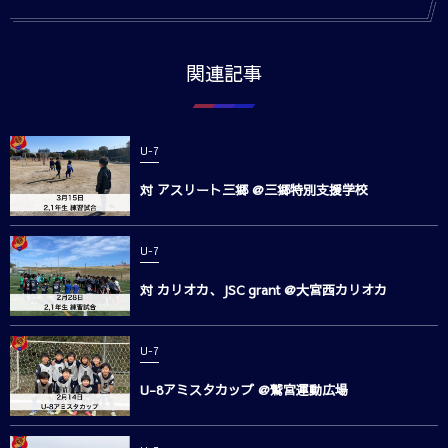
関連記事
U-7
対 アスリート三郷 @三郷特別支援学校
U-7
対 カリオカ、JSC grant @大宮西カリオカ
U-7
U-8アミスタカップ @鷲宮運動広場