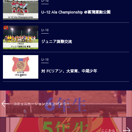
U-10
U-12 Ala Championship @菖蒲運動公園
U-10
ジュニア国際交流
U-10
対 FCリアン、大宮南、中尾少年
コミュニケーション力を上げよう！
ここから！