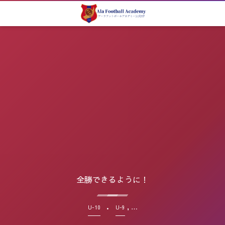
全勝できるように！
, …
U-10
U-9