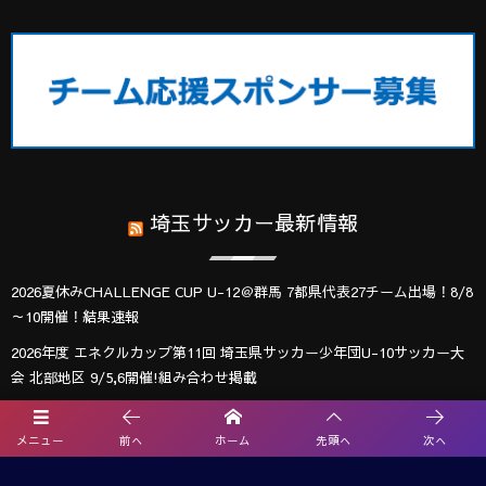
埼玉サッカー最新情報
2026夏休みCHALLENGE CUP U-12＠群馬 7都県代表27チーム出場！8/8
～10開催！結果速報
2026年度 エネクルカップ第11回 埼玉県サッカー少年団U-10サッカー大
会 北部地区 9/5,6開催!組み合わせ掲載
【熊本県クラブユースサッカー連盟緊急支援のお願い】熊本県での地震
に伴う支援募金にご協力ください
メニュー
前へ
ホーム
先頭へ
次へ
【関東版】都道府県トレセンメンバー2026 随時更新！情報お待ちしてい