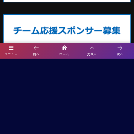
メニュー
前へ
ホーム
先頭へ
次へ
埼玉サッカー最新情報
2026年度 エネクルカップ第11回 埼玉県サッカー少年団U-10サッカー大
会 北部地区 9/5,6開催!組み合わせ掲載
【熊本県クラブユースサッカー連盟緊急支援のお願い】熊本県での地震
に伴う支援募金にご協力ください
【関東版】都道府県トレセンメンバー2026 随時更新！情報お待ちしてい
ます！