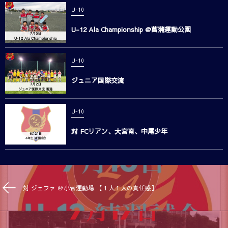
U-10
U-12 Ala Championship @菖蒲運動公園
U-10
ジュニア国際交流
U-10
対 FCリアン、大宮南、中尾少年
対 ジェファ ＠小菅運動場 【１人１人の責任感】