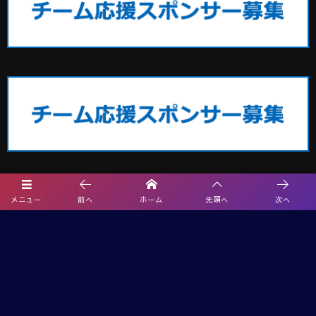
埼玉サッカー最新情報
メニュー
前へ
ホーム
先頭へ
次へ
2026年度 エネクルカップ第11回 埼玉県サッカー少年団U-10サッカー大
会 北部地区 9/5,6開催!組み合わせ掲載
【熊本県クラブユースサッカー連盟緊急支援のお願い】熊本県での地震
に伴う支援募金にご協力ください