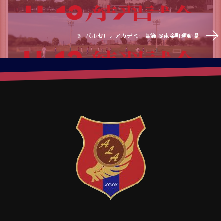
対 バルセロナアカデミー葛飾 @東金町運動場