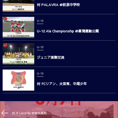
対 PALAVRA @前原中学校
U-10
U-12 Ala Championship @菖蒲運動公園
U-10
ジュニア国際交流
U-10
対 FCリアン、大宮南、中尾少年
対 If Levante @宮代高校