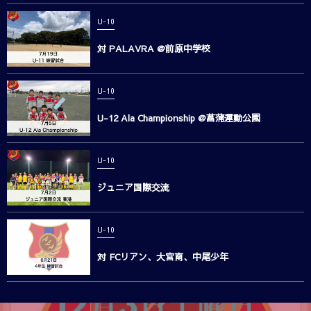
U-10
対 PALAVRA @前原中学校
U-10
U-12 Ala Championship @菖蒲運動公園
U-10
ジュニア国際交流
U-10
対 FCリアン、大宮南、中尾少年