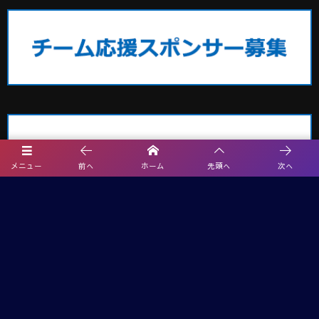
メニュー
前へ
ホーム
先頭へ
次へ
埼玉サッカー最新情報
2026夏休みCHALLENGE CUP U-12＠群馬 7都県代表27チーム出場！8/8
～10開催！結果速報