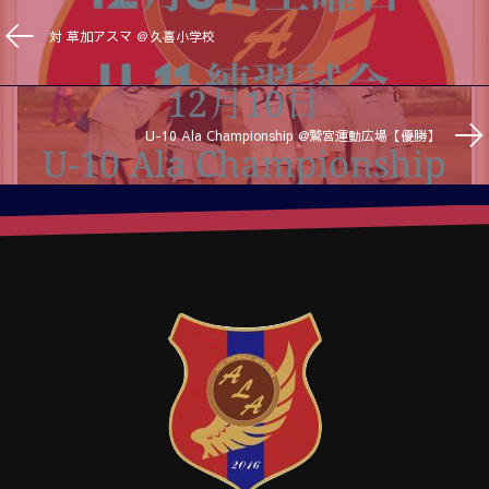
対 草加アスマ ＠久喜小学校
U-10 Ala Championship @鷲宮運動広場【優勝】