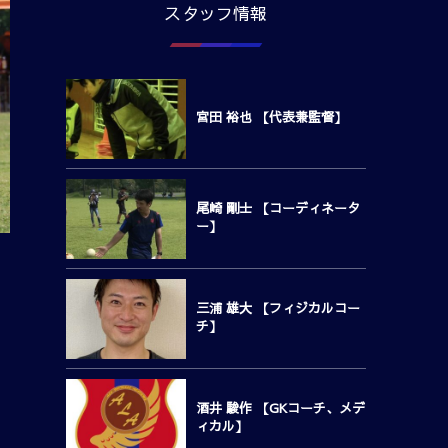
スタッフ情報
宮田 裕也 【代表兼監督】
尾崎 剛士 【コーディネータ
ー】
三浦 雄大 【フィジカルコー
チ】
酒井 駿作 【GKコーチ、メデ
ィカル】