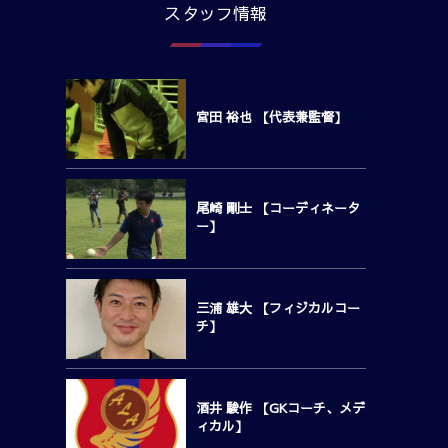
スタッフ情報
宮田 裕也 【代表兼監督】
尾崎 剛士 【コーディネータ
ー】
三浦 雄大 【フィジカルコー
チ】
酒井 駿作 【GKコーチ、メデ
ィカル】