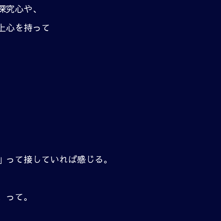
探究心や、
上心を持って
」って接していれば感じる。
。って。