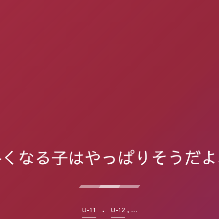
手くなる子はやっぱりそうだよ
, …
U-11
U-12