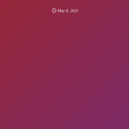
May
8
,
2021