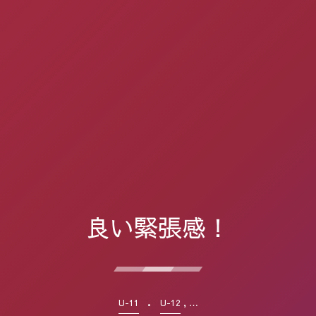
良い緊張感！
, …
U-11
U-12