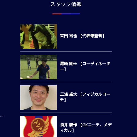
スタッフ情報
宮田 裕也 【代表兼監督】
尾崎 剛士 【コーディネータ
ー】
三浦 雄大 【フィジカルコー
チ】
酒井 駿作 【GKコーチ、メデ
ィカル】