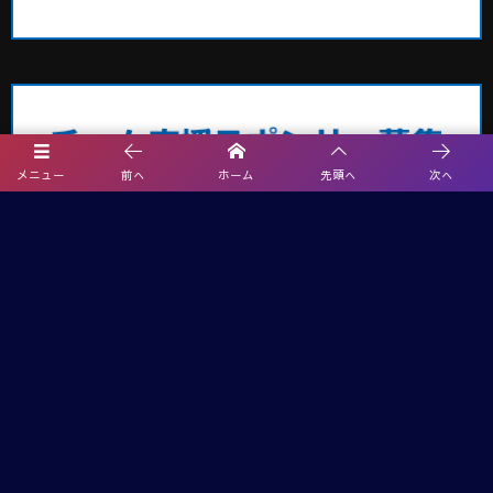
メニュー
前へ
ホーム
先頭へ
次へ
埼玉サッカー最新情報
2026年度 エネクルカップ第11回 埼玉県サッカー少年団U-10サッカー大
会 北部地区 9/5,6開催!組み合わせ掲載
【熊本県クラブユースサッカー連盟緊急支援のお願い】熊本県での地震
に伴う支援募金にご協力ください
【関東版】都道府県トレセンメンバー2026 随時更新！情報お待ちしてい