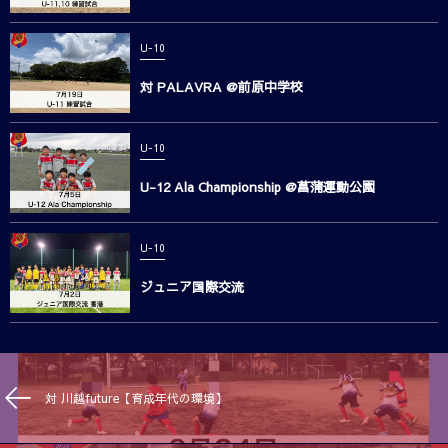
U-10
対 PALAVRA @前原中学校
U-10
U-12 Ala Championship @菖蒲運動公園
U-10
ジュニア国際交流
対 川越future【育成年代の環境】