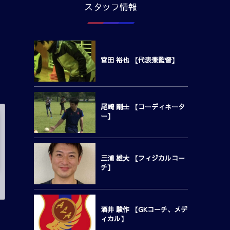
スタッフ情報
宮田 裕也 【代表兼監督】
尾崎 剛士 【コーディネータ
ー】
三浦 雄大 【フィジカルコー
チ】
酒井 駿作 【GKコーチ、メデ
ィカル】