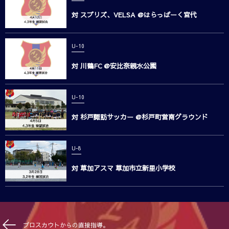
対 スプリズ、VELSA @はらっぱーく宮代
U-10
対 川鶴FC @安比奈親水公園
U-10
対 杉戸諏訪サッカー @杉戸町営南グラウンド
U-8
対 草加アスマ 草加市立新里小学校
プロスカウトからの直接指導。