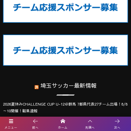
埼玉サッカー最新情報
2026夏休みCHALLENGE CUP U-12＠群馬 7都県代表27チーム出場！8/8
～10開催！結果速報
2026年度 エネクルカップ第11回 埼玉県サッカー少年団U-10サッカー大
会 北部地区 9/5,6開催!組み合わせ掲載
メニュー
前へ
ホーム
先頭へ
次へ