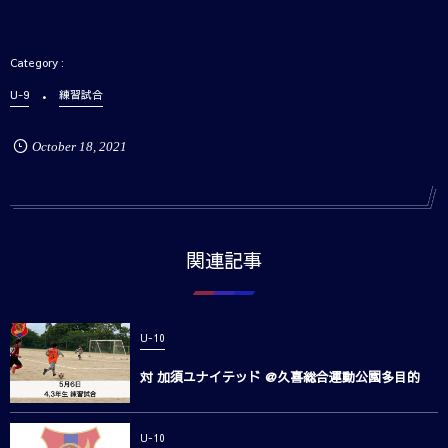
U-9
練習試合
October
18
,
2021
関連記事
U-10
対 加須ユナイテッド @久喜総合運動公園多目的
U-10