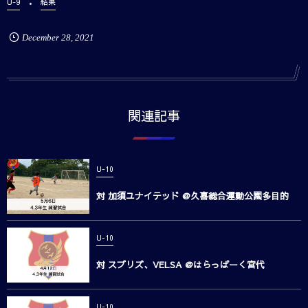
U-9
結果
December
28
,
2021
関連記事
U-10
対 加須ユナイテッド @久喜総合運動公園多目的
U-10
対 スプリズ、VELSA @はらっぱーく宮代
U-10