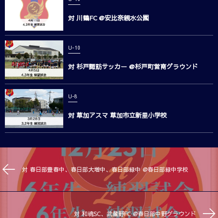
対 川鶴FC @安比奈親水公園
U-10
対 杉戸諏訪サッカー @杉戸町営南グラウンド
U-8
対 草加アスマ 草加市立新里小学校
対 春日部豊春中、春日部大増中、春日部緑中 @春日部緑中学校
対 和魂SC、武蔵野FC @春日部中野グラウンド