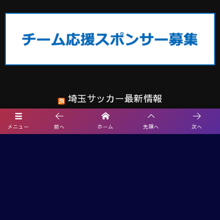
埼玉サッカー最新情報
メニュー
前へ
ホーム
先頭へ
次へ
2026夏休みCHALLENGE CUP U-12＠群馬 7都県代表27チーム出場！8/8
～10開催！結果速報
2026年度 エネクルカップ第11回 埼玉県サッカー少年団U-10サッカー大
会 北部地区 9/5,6開催!組み合わせ掲載
【熊本県クラブユースサッカー連盟緊急支援のお願い】熊本県での地震
に伴う支援募金にご協力ください
【関東版】都道府県トレセンメンバー2026 随時更新！情報お待ちしてい