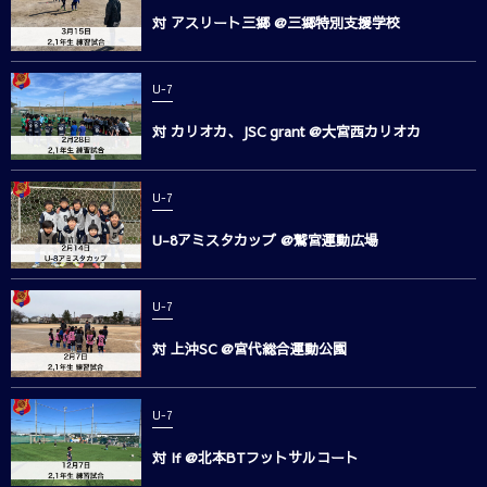
対 アスリート三郷 @三郷特別支援学校
U-7
対 カリオカ、JSC grant @大宮西カリオカ
U-7
U-8アミスタカップ @鷲宮運動広場
U-7
対 上沖SC @宮代総合運動公園
U-7
対 If @北本BTフットサルコート