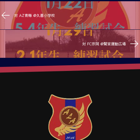
対 AZ青梅 @久喜小学校
対 FC宗岡 @鷲宮運動広場