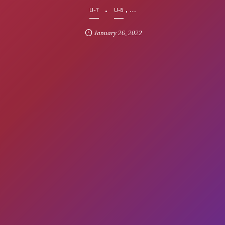
, …
U-7
U-8
January
26
,
2022