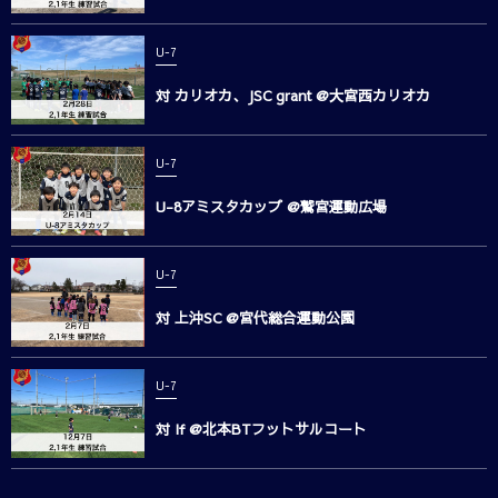
U-7
対 カリオカ、JSC grant @大宮西カリオカ
U-7
U-8アミスタカップ @鷲宮運動広場
U-7
対 上沖SC @宮代総合運動公園
U-7
対 If @北本BTフットサルコート