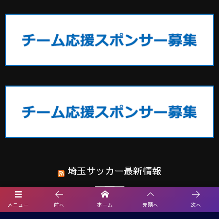
埼玉サッカー最新情報
関東M-T-M交流戦 in 群馬 2026 9/12.13開催！組合せ掲載
メニュー
前へ
ホーム
先頭へ
次へ
速報！2026夏休みCHALLENGE CUP U-12＠群馬 7都県代表27チーム出