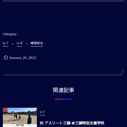
U-7
U-8
練習試合
January
26
,
2022
関連記事
U-7
対 アスリート三郷 @三郷特別支援学校