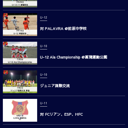
U-12
対 PALAVRA @前原中学校
U-10
U-12 Ala Championship @菖蒲運動公園
U-10
ジュニア国際交流
U-11
対 FCリアン、ESP、HFC