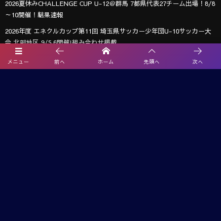
2026夏休みCHALLENGE CUP U-12＠群馬 7都県代表27チーム出場！8/8
～10開催！結果速報
2026年度 エネクルカップ第11回 埼玉県サッカー少年団U-10サッカー大
会 北部地区 9/5,6開催!組み合わせ掲載
【熊本県クラブユースサッカー連盟緊急支援のお願い】熊本県での地震
メニュー
前へ
ホーム
先頭へ
次へ
に伴う支援募金にご協力ください
【関東版】都道府県トレセンメンバー2026 随時更新！情報お待ちしてい
ます！
武蔵コーポレーション杯 2026 U-11大会(埼玉) 1次リーグ 8/2までの判明
分結果掲載！情報ありがとうございます 引き続き次戦日程・未判明分
の結果情報募集
2026年度 第25回十文字学園杯 女子ジュニアサッカー招待大会（十文字カ
ップ）埼玉 優勝は狭山女子FC！全結果掲載
2026年度 エネクルカップ 第11回 埼玉県スポーツ少年団U-10サッカー さ
いたま市北部地区 例年9月〜開催！組み合わせ＆大会情報募集