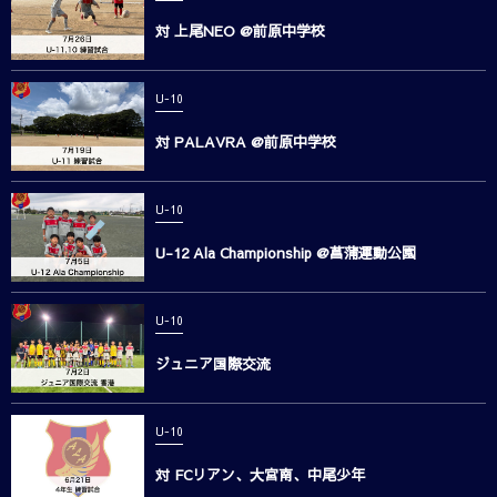
対 上尾NEO @前原中学校
U-10
対 PALAVRA @前原中学校
U-10
U-12 Ala Championship @菖蒲運動公園
U-10
ジュニア国際交流
U-10
対 FCリアン、大宮南、中尾少年