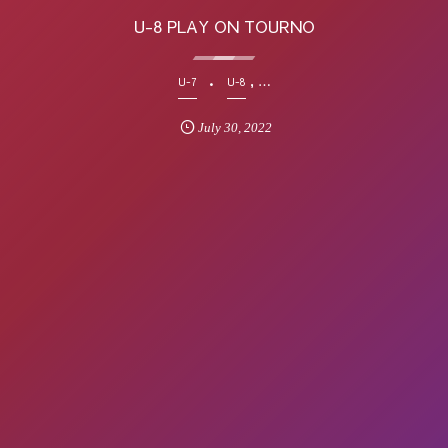
U-8 PLAY ON TOURNO
, …
U-7
U-8
July
30
,
2022