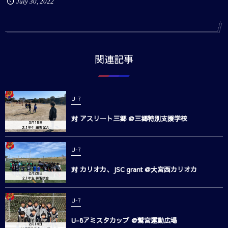
July
30
,
2022
関連記事
U-7
対 アスリート三郷 @三郷特別支援学校
U-7
対 カリオカ、JSC grant @大宮西カリオカ
U-7
U-8アミスタカップ @鷲宮運動広場