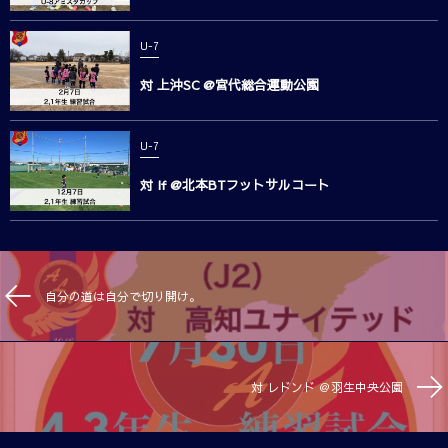
U-7
対 上沖SC @宮代総合運動公園
U-7
対 If @北本BTフットサルコート
自分の道は自分で切り開け。
対 レドンド ＠羽生中央公園